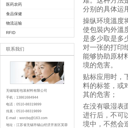
难。这种方法
医药农药
分别的具体运
食品保健
操纵环境溫度
物流运输
使包裝內外溫
RFID
是多少取是多
对一张的打印
联系我们
能够协助原材
境的危害。
贴标应用时，
料的标签，或
无锡瑞彩包装材料有限公司
其的危害；
手机：13861684944
电话：0510-88319899
在没有吸湿表
传真：0510-88319899
进行后，不可
E-mail：wxrcbq@163.com
境中，不然会
地址：江苏省无锡市锡山经济开发区芙蓉