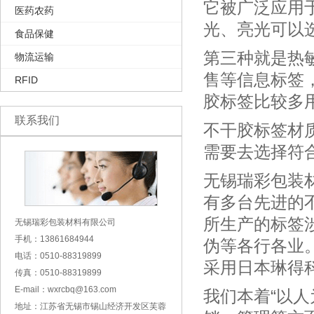
它被广泛应用
医药农药
光、亮光可以
食品保健
第三种就是热
物流运输
售等信息标签
RFID
胶标签比较多
联系我们
不干胶标签材
需要去选择符
无锡瑞彩包装
有多台先进的
所生产的标签
无锡瑞彩包装材料有限公司
手机：13861684944
伪等各行各业
电话：0510-88319899
采用日本琳得
传真：0510-88319899
E-mail：wxrcbq@163.com
我们本着“以人
地址：江苏省无锡市锡山经济开发区芙蓉